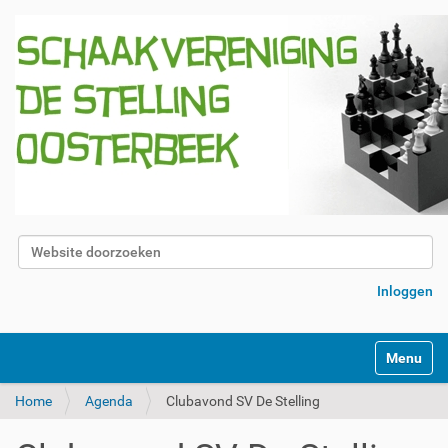
Zoek
Geavanceerd zoeken...
Inloggen
Klap navig
Home
Agenda
Clubavond SV De Stelling