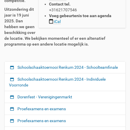
e
competitie.
Contact tel.
s
Uitzondering dit
+31621707546
t
jaar is 19 juni
Voeg gebeurtenis toe aan agenda
e
2025. Dan
iCal
l
hebben we geen
l
beschikking over
i
de locatie. We bekijken momenteel of er een altenatief
n
programma op een andere locatie mogelijk is.
g
.
n
l
Schoolschaaktoernooi Renkum 2024 - Schoolteamfinale
N
/
a
e
Schoolschaaktoernooi Renkum 2024 - Individuele
v
v
Voorronde
e
i
n
g
Dorenfest - Verenigingenmarkt
t
a
s
Proefexamens en examens
/
t
c
i
Proefexamens en examens
l
e
u