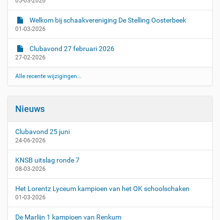
05-03-2026
2
0
Welkom bij schaakvereniging De Stelling Oosterbeek
2
01-03-2026
6
-
Clubavond 27 februari 2026
0
27-02-2026
8
-
Alle recente wijzigingen...
1
3
T
Nieuws
2
0
Clubavond 25 juni
:
24-06-2026
0
0
KNSB uitslag ronde 7
:
08-03-2026
0
0
Het Lorentz Lyceum kampioen van het OK schoolschaken
+
01-03-2026
0
2
De Marlijn 1 kampioen van Renkum