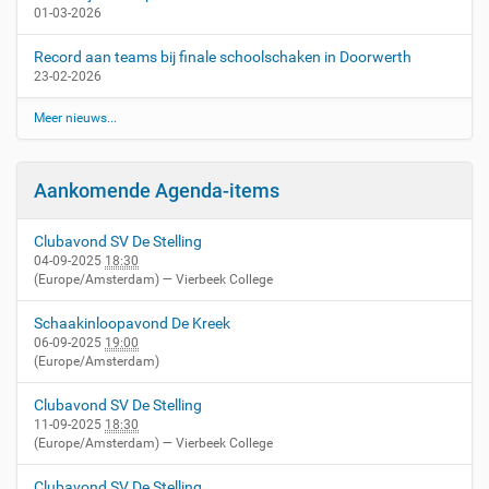
:
01-03-2026
0
0
Record aan teams bij finale schoolschaken in Doorwerth
D
23-02-2026
o
n
Meer nieuws...
d
e
r
Aankomende Agenda-items
d
a
g
Clubavond SV De Stelling
04-09-2025
18:30
v
(Europe/Amsterdam)
— Vierbeek College
a
n
Schaakinloopavond De Kreek
1
06-09-2025
19:00
8
(Europe/Amsterdam)
.
3
Clubavond SV De Stelling
0
11-09-2025
18:30
t
(Europe/Amsterdam)
— Vierbeek College
o
t
Clubavond SV De Stelling