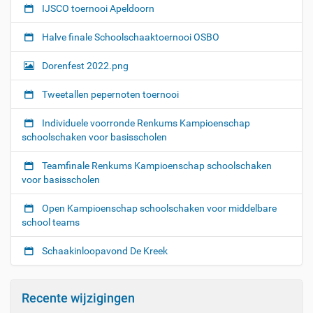
l
IJSCO toernooi Apeldoorn
u
b
Halve finale Schoolschaaktoernooi OSBO
a
v
Dorenfest 2022.png
o
n
Tweetallen pepernoten toernooi
d
S
Individuele voorronde Renkums Kampioenschap
V
schoolschaken voor basisscholen
D
e
Teamfinale Renkums Kampioenschap schoolschaken
S
voor basisscholen
t
e
Open Kampioenschap schoolschaken voor middelbare
l
school teams
l
i
Schaakinloopavond De Kreek
n
g
2
Recente wijzigingen
0
2