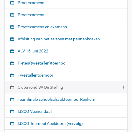
Proefexamens
b
a
Proefexamens
v
o
Proefexamens en examens
n
d
Afsluiting van het seizoen met pannenkoeken
-
s
v
ALV 16 juni 2022
-
d
Pieten(tweetallen)toernooi
e
-
Tweetallentoernooi
s
t
Clubavond SV De Stelling
e
l
Teamfinale schoolschaaktoernooi Renkum
l
i
IJSCO Veenendaal
n
g
IJSCO Toernooi Apeldoorn (vervolg)
C