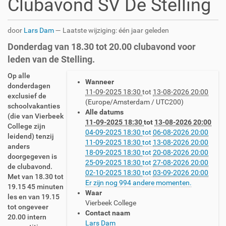
Clubavond SV De Stelling
door
Lars Dam
—
Laatste wijziging:
één jaar geleden
Donderdag van 18.30 tot 20.00 clubavond voor
leden van de Stelling.
h
Op alle
Wanneer
t
donderdagen
11-09-2025 18:30
tot
13-08-2026 20:00
t
exclusief de
(Europe/Amsterdam / UTC200)
p
schoolvakanties
Alle datums
s
(die van Vierbeek
11-09-2025 18:30
tot
13-08-2026 20:00
:
College zijn
04-09-2025 18:30
tot
06-08-2026 20:00
/
leidend) tenzij
11-09-2025 18:30
tot
13-08-2026 20:00
/
anders
18-09-2025 18:30
tot
20-08-2026 20:00
w
doorgegeven is
25-09-2025 18:30
tot
27-08-2026 20:00
w
de clubavond.
02-10-2025 18:30
tot
03-09-2026 20:00
w
Met van 18.30 tot
Er zijn nog 994 andere momenten.
.
19.15 45 minuten
Waar
s
les en van 19.15
Vierbeek College
v
tot ongeveer
Contact naam
d
20.00 intern
Lars Dam