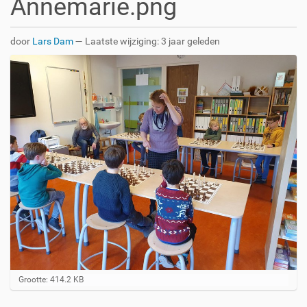
Annemarie.png
door
Lars Dam
—
Laatste wijziging:
3 jaar geleden
K
Grootte: 414.2 KB
l
i