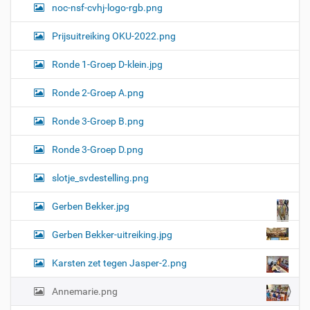
n
noc-nsf-cvhj-logo-rgb.png
d
e
Prijsuitreiking OKU-2022.png
a
f
b
Ronde 1-Groep D-klein.jpg
e
e
Ronde 2-Groep A.png
l
d
i
Ronde 3-Groep B.png
n
g
Ronde 3-Groep D.png
.
.
slotje_svdestelling.png
.
Gerben Bekker.jpg
Gerben Bekker-uitreiking.jpg
Karsten zet tegen Jasper-2.png
Annemarie.png