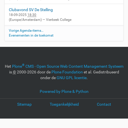
Clubavond SV De Stelling
18-09-2025
18:30
(Europe/Amsterdam)
— Vierbeek College
Vorige Agenda-items…
Evenementen in de toekomst
®
Het
Plone
CMS - Open Source Web Content Management Systeem
is
©
2000-2026 door de
Plone Foundation
et al. Gedistribueerd
onder de
GNU GPL licentie
.
Powered by Plone & Python
Sitemap
Toegankelijkheid
Contact