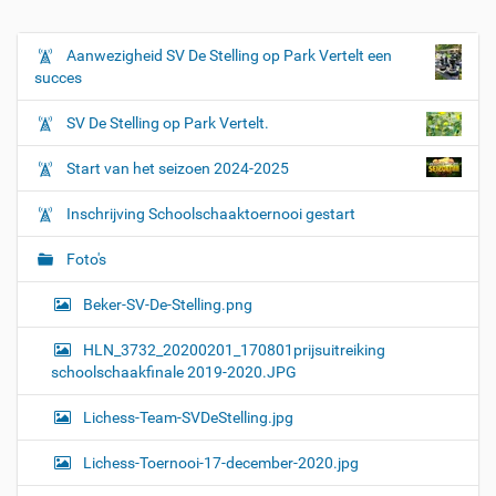
k
v
o
Aanwezigheid SV De Stelling op Park Vertelt een
N
o
succes
a
r
d
v
SV De Stelling op Park Vertelt.
e
i
v
o
g
Start van het seizoen 2024-2025
l
a
l
Inschrijving Schoolschaaktoernooi gestart
e
t
d
i
i
Foto's
g
e
e
Beker-SV-De-Stelling.png
w
e
HLN_3732_20200201_170801prijsuitreiking
e
r
schoolschaakfinale 2019-2020.JPG
g
a
Lichess-Team-SVDeStelling.jpg
v
e
Lichess-Toernooi-17-december-2020.jpg
v
a