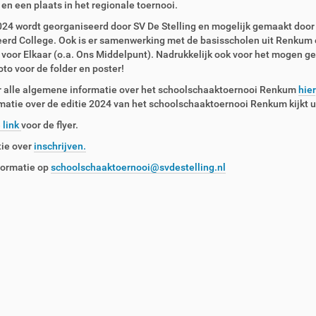
n een plaats in het regionale toernooi.
024 wordt georganiseerd door SV De Stelling en mogelijk gemaakt door
erd College. Ook is er samenwerking met de basisscholen uit Renkum 
oor Elkaar (o.a. Ons Middelpunt). Nadrukkelijk ook voor het mogen g
oto voor de folder en poster!
or alle algemene informatie over het schoolschaaktoernooi Renkum
hier
matie over de editie 2024 van het schoolschaaktoernooi Renkum kijkt 
 link
voor de flyer.
tie over
inschrijven.
formatie op
schoolschaaktoernooi@svdestelling.nl