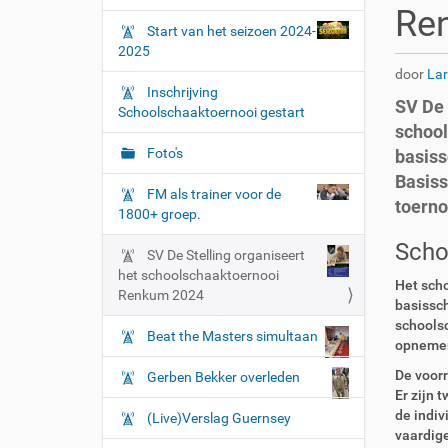
r
g
Re
:
Start van het seizoen 2024-
a
2025
t
door
La
i
Inschrijving
SV De 
e
Schoolschaaktoernooi gestart
school
Foto's
basiss
Basiss
FM als trainer voor de
toerno
1800+ groep.
Scho
SV De Stelling organiseert
het schoolschaaktoernooi
Het scho
Renkum 2024
basissc
schools
Beat the Masters simultaan
opneme
De voorr
Gerben Bekker overleden
Er zijn 
de indiv
(Live)Verslag Guernsey
vaardige