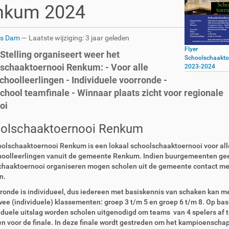
nkum 2024
rs Dam
—
Laatste wijziging:
3 jaar geleden
Flyer
Stelling organiseert weer het
Schoolschaakto
schaaktoernooi Renkum: - Voor alle
2023-2024
choolleerlingen - Individuele voorronde -
chool teamfinale - Winnaar plaats zicht voor regionale
oi
olschaaktoernooi Renkum
olschaaktoernooi Renkum is een lokaal schoolschaaktoernooi voor all
hoolleerlingen vanuit de gemeente Renkum. Indien buurgemeenten ge
chaaktoernooi organiseren mogen scholen uit de gemeente contact me
n.
ronde is individueel, dus iedereen met basiskennis van schaken kan 
twee (individuele) klassementen: groep 3 t/m 5 en groep 6 t/m 8. Op bas
iduele uitslag worden scholen uitgenodigd om teams van 4 spelers af t
n voor de finale. In deze finale wordt gestreden om het kampioenscha