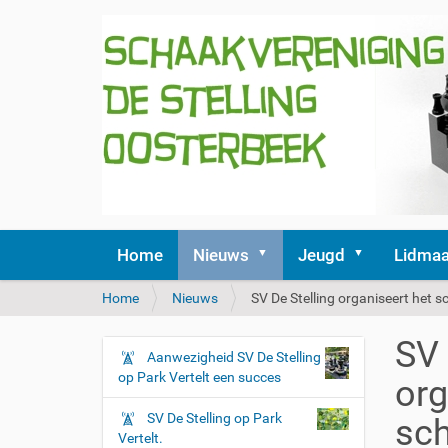
Home
Nieuws
Jeugd
Lidmaa
U
Home
Nieuws
SV De Stelling organiseert het
b
e
SV 
n
Aanwezigheid SV De Stelling
N
t
op Park Vertelt een succes
org
a
h
v
i
SV De Stelling op Park
sc
i
e
Vertelt.