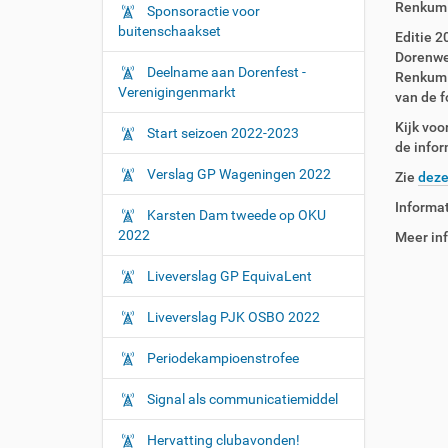
Renkum e
Sponsoractie voor
buitenschaakset
Editie 2
Dorenwe
Deelname aan Dorenfest -
Renkum v
Verenigingenmarkt
van de f
Kijk vo
Start seizoen 2022-2023
de infor
Verslag GP Wageningen 2022
Zie
deze
Informa
Karsten Dam tweede op OKU
2022
Meer in
Liveverslag GP EquivaLent
Liveverslag PJK OSBO 2022
Periodekampioenstrofee
Signal als communicatiemiddel
Hervatting clubavonden!