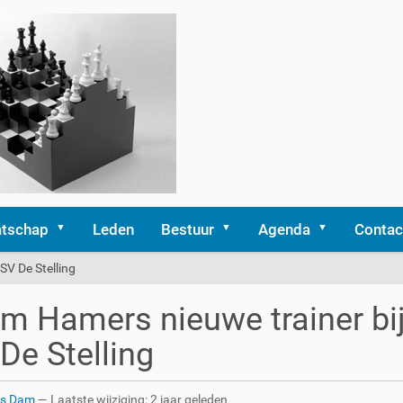
tschap
Leden
Bestuur
Agenda
Contac
SV De Stelling
m Hamers nieuwe trainer bi
De Stelling
rs Dam
—
Laatste wijziging:
2 jaar geleden