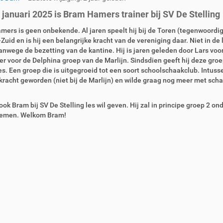
 januari 2025 is Bram Hamers trainer bij SV De Stelling
ers is geen onbekende. Al jaren speelt hij bij de Toren (tegenwoordig
uid en is hij een belangrijke kracht van de vereniging daar. Niet in de 
anwege de bezetting van de kantine. Hij is jaren geleden door Lars voo
ner voor de Delphina groep van de Marlijn. Sindsdien geeft hij deze gro
s. Een groep die is uitgegroeid tot een soort schoolschaakclub. Intussen
kracht geworden (niet bij de Marlijn) en wilde graag nog meer met sch
 ook Bram bij SV De Stelling les wil geven. Hij zal in principe groep 2 ond
emen. Welkom Bram!