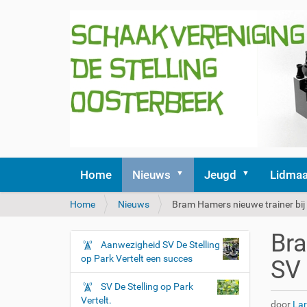
Home
Nieuws
Jeugd
Lidmaa
U
Home
Nieuws
Bram Hamers nieuwe trainer bij 
b
e
Bra
n
Aanwezigheid SV De Stelling
N
t
op Park Vertelt een succes
SV 
a
h
v
i
SV De Stelling op Park
i
e
Vertelt.
door
La