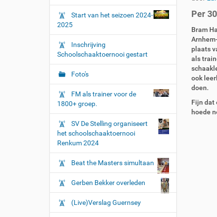
r
g
Per 30
:
Start van het seizoen 2024-
a
2025
t
Bram Ham
Arnhem-Z
i
Inschrijving
plaats v
e
Schoolschaaktoernooi gestart
als trai
schaakle
Foto's
ook leer
doen.
FM als trainer voor de
Fijn dat
1800+ groep.
hoede n
SV De Stelling organiseert
het schoolschaaktoernooi
Renkum 2024
Beat the Masters simultaan
Gerben Bekker overleden
(Live)Verslag Guernsey