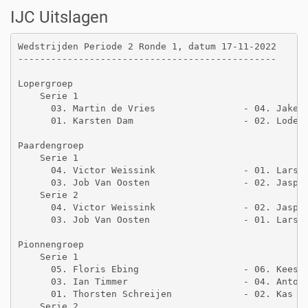
IJC Uitslagen
Wedstrijden Periode 2 Ronde 1, datum 17-11-2022

-----------------------------------------------

Lopergroep

    Serie 1

      03. Martin de Vries                - 04. Jake f
      01. Karsten Dam                    - 02. Lodewi
Paardengroep

    Serie 1

      04. Victor Weissink                - 01. Lars D
      03. Job Van Oosten                 - 02. Jasper
    Serie 2

      04. Victor Weissink                - 02. Jasper
      03. Job Van Oosten                 - 01. Lars D
Pionnengroep

    Serie 1

      05. Floris Ebing                   - 06. Kees F
      03. Ian Timmer                     - 04. Anton 
      01. Thorsten Schreijen             - 02. Kas va
    Serie 2
