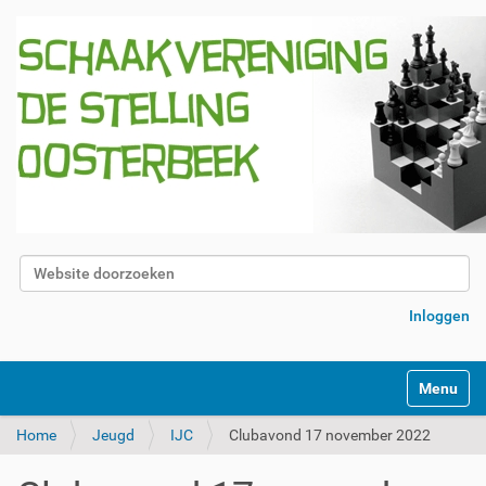
Zoek
Geavanceerd zoeken...
Inloggen
Klap navig
Home
Jeugd
IJC
Clubavond 17 november 2022