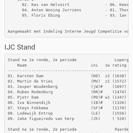
      02. Kas van Helvoirt               - 06. Kees F
      04. Anton Woning Jurriens          - 01. Thorst
      05. Floris Ebing                   - 03. Ian Ti
IJC Stand
Stand na 1e ronde, 2e periode                Lopergro
    Naam                           ini   zw rating  g
-----------------------------------------------------
01. Karsten Dam                    (KD)  z2 (1638)   
02. Martin de Vries                (MV)  z1 (1572)   
03. Jasper Woudenberg              (jW)#    (1697)   
04. Ruben Rodenburg                (RR)#    (1474)   
05. Pjotr Dam                      (PD)# w1 (1347)   
06. Iva Binnendijk                 (IB)#    (1326)   
07. Steyn Fokkema                  (SF)#    (1170)   
08. Lodewijk Entrop                (LE)     (1556)   
09. Jake figueiredo van herp       (Jh)     ( 520)   
Stand na 1e ronde, 2e periode                Paardeng