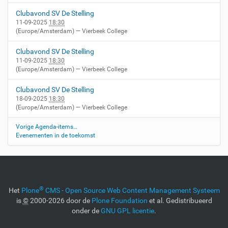
Clubavond SV De Stelling
11-09-2025
18:30
(Europe/Amsterdam)
— Vierbeek College
Clubavond SV De Stelling
11-09-2025
18:30
(Europe/Amsterdam)
— Vierbeek College
Clubavond SV De Stelling
18-09-2025
18:30
(Europe/Amsterdam)
— Vierbeek College
Vorige Agenda-items…
Evenementen in de toekomst
®
Het
Plone
CMS - Open Source Web Content Management Systeem
is
©
2000-2026 door de
Plone Foundation
et al. Gedistribueerd
onder de
GNU GPL licentie
.