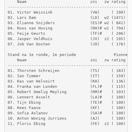
    Naam                           ini   zw rating  g
-----------------------------------------------------
01. Victor Weissink                (VW)     ( 190)   
02. Lars Dam                       (LD)  w2 (1471)   
03. Elianne Snijders               (ES)# w2 ( 841)   
04. Roos van Hoving                (RH)# w1 ( 794)   
05. Feije Geurts                   (fF)#    ( 296)   
06. Jasper Veldhuis                (JV)  z2 ( 195)   
07. Job Van Oosten                 (JO)     ( 176)   
Stand na 1e ronde, 2e periode                Pionneng
    Naam                           ini   zw rating  g
-----------------------------------------------------
01. Thorsten Schreijen             (TS)     ( 183)   
02. Ian Timmer                     (IT)     ( 159)   
03. Kas van Helvoirt               (KH)     ( 136)   
04. Franka van Londen              (FL)#    ( 115)   
05. Robert Gmelig Meyling          (RM)#    ( 103)   
06. Lennert Asselt                 (LA)#    ( 100)   
07. Tijn Ebing                     (TE)#    ( 100)   
08. Kees Faase                     (KF)     ( 100)   
09. Sofia Aslanov                  (SA)#    ( 100)   
10. Anton Woning Jurriens          (AJ)     ( 100)   
11. Floris Ebing                   (FE)  z2 ( 100)   