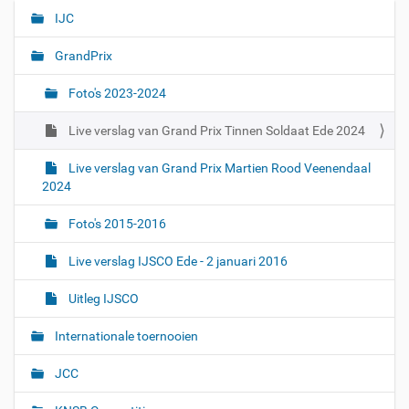
IJC
N
a
GrandPrix
v
i
Foto's 2023-2024
g
Live verslag van Grand Prix Tinnen Soldaat Ede 2024
a
t
Live verslag van Grand Prix Martien Rood Veenendaal
i
2024
e
Foto's 2015-2016
Live verslag IJSCO Ede - 2 januari 2016
Uitleg IJSCO
Internationale toernooien
JCC