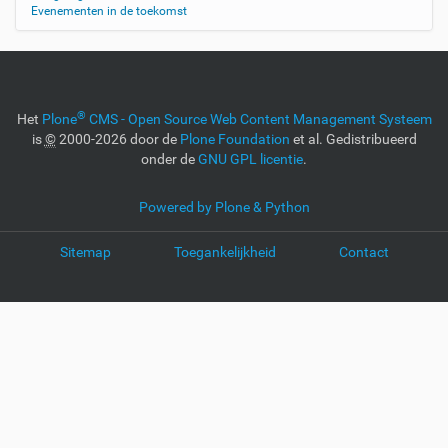
Evenementen in de toekomst
®
Het
Plone
CMS - Open Source Web Content Management Systeem
is
©
2000-2026 door de
Plone Foundation
et al. Gedistribueerd
onder de
GNU GPL licentie
.
Powered by Plone & Python
Sitemap
Toegankelijkheid
Contact