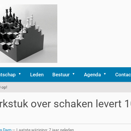
tschap
Leden
Bestuur
Agenda
Contac
 op!
kstuk over schaken levert 1
rs Dam
—
Laatste wijziging:
7 jaar geleden