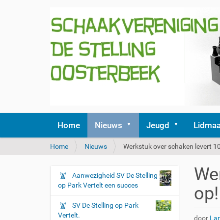
Home
Nieuws
Jeugd
Lidmaa
U
Home
Nieuws
Werkstuk over schaken levert 10
b
e
Wer
n
Aanwezigheid SV De Stelling
N
t
op Park Vertelt een succes
op!
a
h
v
i
SV De Stelling op Park
i
e
Vertelt.
door
La