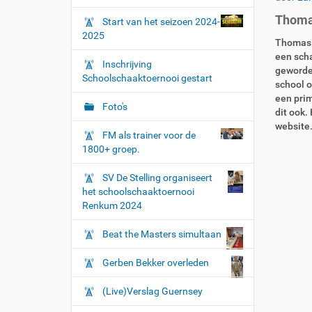
r
g
Thoma
:
Start van het seizoen 2024-
a
2025
t
Thomas 
een scha
i
Inschrijving
geworden
e
Schoolschaaktoernooi gestart
school o
een prim
Foto's
dit ook.
website
FM als trainer voor de
1800+ groep.
SV De Stelling organiseert
het schoolschaaktoernooi
Renkum 2024
Beat the Masters simultaan
Gerben Bekker overleden
(Live)Verslag Guernsey