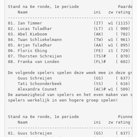
Stand na 6e ronde, 1e periode                Paardeng
    Naam                           ini   zw rating  g
-----------------------------------------------------
01. Ian Timmer                     (IT)  w1 (1115)   
02. Lucas Tuladhar                 (LT)  z1 ( 900)   
03. Abel Kieboom                   (AK)     ( 702)   
04. Twan Schliekelmann             (TW)  w1 ( 961)   
05. Arjan Tuladhar                 (AA)  w1 ( 895)   
06. Floris Ebing                   (FE)  z1 ( 729)   
07. Thorsten Schreijen             (TS)#    ( 870)   
08. Franka van Londen              (FL)#    ( 602)   
De volgende spelers spelen deze week mee in deze groe
    Guus Schreijen                 (GS)     ( 637)   
    Tati Schoonderbeek             (tS)     ( 616)   
    Alexandra Counet               (AC)# w1 ( 509)   
De aanwezigheid van spelers en het even maken van spe
spelers werkelijk in een hogere groep spelen! 

Stand na 6e ronde, 1e periode                Pionneng
    Naam                           ini   zw rating  g
-----------------------------------------------------
01. Guus Schreijen                 (GS)     ( 637)   