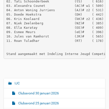
02. Tati Schoonderbeek             (tS)     ( 616)   
03. Alexandra Counet               (AC)# w1 ( 509)   
04. Anton Woning Jurriens          (AJ)# z2 ( 531)   
05. Doede Hoekstra                 (DH)     ( 442)   
06. Kris Koolaard                  (kK)# z2 ( 436)   
07. Niek Zeelenberg                (NZ)#    ( 385)   
08. Ella Karatay                   (EE)#    ( 409)   
09. Esmee Meurs                    (eE)#    ( 396)   
10. Jules van Ramhorst             (JR)#    ( 565)   
11. Roan Tuladhar                  (RT)     ( 178)   
IJC
N
a
Clubavond 30 januari 2026
v
i
Clubavond 25 januari 2026
g