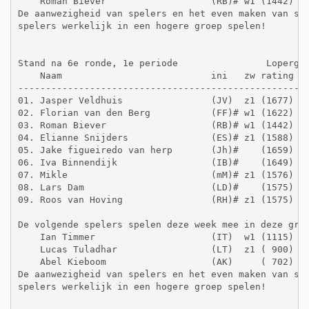
    Roman Biever                   (RB)# w1 (1442)   
De aanwezigheid van spelers en het even maken van spe
spelers werkelijk in een hogere groep spelen! 

Stand na 6e ronde, 1e periode                Lopergro
    Naam                           ini   zw rating  g
-----------------------------------------------------
01. Jasper Veldhuis                (JV)  z1 (1677)   
02. Florian van den Berg           (FF)# w1 (1622)   
03. Roman Biever                   (RB)# w1 (1442)   
04. Elianne Snijders               (ES)# z1 (1588)   
05. Jake figueiredo van herp       (Jh)#    (1659)   
06. Iva Binnendijk                 (IB)#    (1649)   
07. Mikle                          (mM)# z1 (1576)   
08. Lars Dam                       (LD)#    (1575)   
09. Roos van Hoving                (RH)# z1 (1575)   
De volgende spelers spelen deze week mee in deze groe
    Ian Timmer                     (IT)  w1 (1115)   
    Lucas Tuladhar                 (LT)  z1 ( 900)   
    Abel Kieboom                   (AK)     ( 702)   
De aanwezigheid van spelers en het even maken van spe
spelers werkelijk in een hogere groep spelen! 
