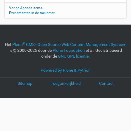
Vorige Agenda-items…
Evenementen in de toekomst
®
Het
Plone
CMS - Open Source Web Content Management Systeem
is
©
2000-2026 door de
Plone Foundation
et al. Gedistribueerd
onder de
GNU GPL licentie
.
Powered by Plone & Python
Sitemap
Toegankelijkheid
Contact