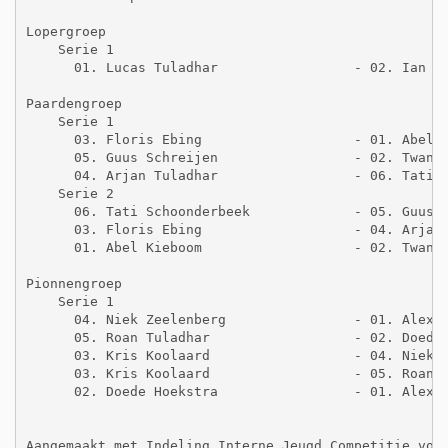
Lopergroep

    Serie 1

      01. Lucas Tuladhar                 - 02. Ian Ti
Paardengroep

    Serie 1

      03. Floris Ebing                   - 01. Abel K
      05. Guus Schreijen                 - 02. Twan S
      04. Arjan Tuladhar                 - 06. Tati S
    Serie 2

      06. Tati Schoonderbeek             - 05. Guus S
      03. Floris Ebing                   - 04. Arjan 
      01. Abel Kieboom                   - 02. Twan S
Pionnengroep

    Serie 1

      04. Niek Zeelenberg                - 01. Alexan
      05. Roan Tuladhar                  - 02. Doede 
      03. Kris Koolaard                  - 04. Niek Z
      03. Kris Koolaard                  - 05. Roan T
      02. Doede Hoekstra                 - 01. Alexan