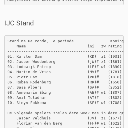
IJC Stand
Stand na 6e ronde, 1e periode                Koninggr
    Naam                           ini   zw rating  g
-----------------------------------------------------
01. Karsten Dam                    (KD)  z1 (1931)   
02. Jasper Woudenberg              (jW)# z1 (1861)   
03. Lodewijk Entrop                (LE)# w1 (1890)   
04. Martin de Vries                (MV)#    (1781)   
05. Pjotr Dam                      (PD)#    (1818)   
06. Ruben Rodenburg                (RR)#    (1650)   
07. Sasa Albers                    (SA)#    (2352)   
08. Annemarie Ebing                (AE)# w1 (1807)   
09. Anil Tuladhar                  (AT)#    (1802)   
10. Steyn Fokkema                  (SF)# w1 (1708)   
De volgende spelers spelen deze week mee in deze groe
    Jasper Veldhuis                (JV)  z1 (1677)   
    Florian van den Berg           (FF)# w1 (1622)   