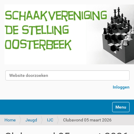
Zoek
Geavanceerd zoeken...
Inloggen
Klap navig
Home
Jeugd
IJC
Clubavond 05 maart 2026