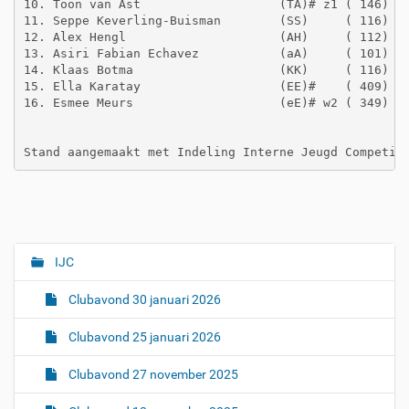
10. Toon van Ast                   (TA)# z1 ( 146)   
11. Seppe Keverling-Buisman        (SS)     ( 116)   
12. Alex Hengl                     (AH)     ( 112)   
13. Asiri Fabian Echavez           (aA)     ( 101)   
14. Klaas Botma                    (KK)     ( 116)   
15. Ella Karatay                   (EE)#    ( 409)   
16. Esmee Meurs                    (eE)# w2 ( 349)   
IJC
N
a
Clubavond 30 januari 2026
v
i
Clubavond 25 januari 2026
g
Clubavond 27 november 2025
a
t