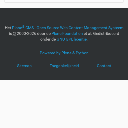
®
Het
Plone
CMS - Open Source Web Content Management Systeem
is
©
2000-2026 door de
Plone Foundation
et al. Gedistribueerd
onder de
GNU GPL licentie
.
Powered by Plone & Python
Sitemap
Toegankelijkheid
Contact