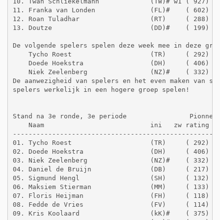
10. Twan Schliekelmann             (TW)# w1 ( 927)   
11. Franka van Londen              (FL)#    ( 602)   
12. Roan Tuladhar                  (RT)     ( 288)   
13. Doutze                         (DD)#    ( 199)   
De volgende spelers spelen deze week mee in deze groe
    Tycho Roest                    (TR)     ( 292)   
    Doede Hoekstra                 (DH)     ( 406)   
    Niek Zeelenberg                (NZ)#    ( 332)   
De aanwezigheid van spelers en het even maken van spe
spelers werkelijk in een hogere groep spelen! 

Stand na 3e ronde, 3e periode                Pionneng
    Naam                           ini   zw rating  g
-----------------------------------------------------
01. Tycho Roest                    (TR)     ( 292)   
02. Doede Hoekstra                 (DH)     ( 406)   
03. Niek Zeelenberg                (NZ)#    ( 332)   
04. Daniel de Bruijn               (DB)     ( 217)   
05. Sigmund Hengl                  (SH)     ( 132)   
06. Maksiem Stierman               (MM)     ( 133)   
07. Floris Heijman                 (FH)     ( 118)   
08. Fedde de Vries                 (FV)     ( 114)   
09. Kris Koolaard                  (kK)#    ( 375)   