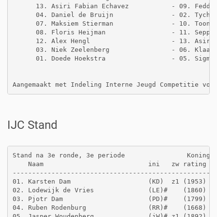
      13. Asiri Fabian Echavez           - 09. Fedde 
      04. Daniel de Bruijn               - 02. Tycho 
      07. Maksiem Stierman               - 10. Toon v
      08. Floris Heijman                 - 11. Seppe 
      12. Alex Hengl                     - 13. Asiri 
      03. Niek Zeelenberg                - 06. Klaas 
      01. Doede Hoekstra                 - 05. Sigmun
IJC Stand
Stand na 3e ronde, 3e periode                Koninggr
    Naam                           ini   zw rating  g
-----------------------------------------------------
01. Karsten Dam                    (KD)  z1 (1953)   
02. Lodewijk de Vries              (LE)#    (1860)   
03. Pjotr Dam                      (PD)#    (1799)   
04. Ruben Rodenburg                (RR)#    (1668)   
05. Jasper Woudenberg              (jW)# z1 (1892)   