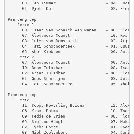
      03. Ian Timmer                     - 04. Lucas 
      01. Pjotr Dam                      - 02. Floria
Paardengroep

    Serie 1

      08. Isaac van Schaick van Manen    - 06. Floris
      07. Alexandra Counet               - 10. Roan T
      03. Jules van Ramshorst            - 02. Arjan 
      04. Tati Schoonderbeek             - 01. Guus S
      05. Abel Kieboom                   - 09. Anton 
    Serie 2

      07. Alexandra Counet               - 09. Anton 
      10. Roan Tuladhar                  - 08. Isaac 
      02. Arjan Tuladhar                 - 06. Floris
      01. Guus Schreijen                 - 03. Jules 
      04. Tati Schoonderbeek             - 05. Abel K
Pionnengroep

    Serie 1

      11. Seppe Keverling-Buisman        - 12. Alex H
      06. Klaas Botma                    - 10. Toon v
      09. Fedde de Vries                 - 08. Floris
      05. Sigmund Hengl                  - 07. Maksie
      02. Tycho Roest                    - 01. Doede 
      03. Niek Zeelenberg                - 04. Daniel