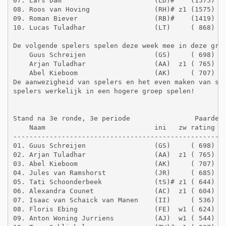
07. Lars Dam                       (LD)#    (1575)   
08. Roos van Hoving                (RH)# z1 (1575)   
09. Roman Biever                   (RB)#    (1419)   
10. Lucas Tuladhar                 (LT)     ( 868)   
De volgende spelers spelen deze week mee in deze groe
    Guus Schreijen                 (GS)     ( 698)   
    Arjan Tuladhar                 (AA)  z1 ( 765)   
    Abel Kieboom                   (AK)     ( 707)   
De aanwezigheid van spelers en het even maken van spe
spelers werkelijk in een hogere groep spelen! 

Stand na 3e ronde, 3e periode                Paardeng
    Naam                           ini   zw rating  g
-----------------------------------------------------
01. Guus Schreijen                 (GS)     ( 698)   
02. Arjan Tuladhar                 (AA)  z1 ( 765)   
03. Abel Kieboom                   (AK)     ( 707)   
04. Jules van Ramshorst            (JR)     ( 685)   
05. Tati Schoonderbeek             (tS)# z1 ( 644)   
06. Alexandra Counet               (AC)  z1 ( 604)   
07. Isaac van Schaick van Manen    (II)     ( 536)   
08. Floris Ebing                   (FE)  w1 ( 624)   
09. Anton Woning Jurriens          (AJ)  w1 ( 544)   