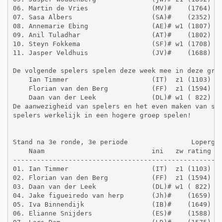
06. Martin de Vries                (MV)#    (1764)   
07. Sasa Albers                    (SA)#    (2352)   
08. Annemarie Ebing                (AE)# w1 (1807)   
09. Anil Tuladhar                  (AT)#    (1802)   
10. Steyn Fokkema                  (SF)# w1 (1708)   
11. Jasper Veldhuis                (JV)#    (1688)   
De volgende spelers spelen deze week mee in deze groe
    Ian Timmer                     (IT)  z1 (1103)   
    Florian van den Berg           (FF)  z1 (1594)   
    Daan van der Leek              (DL)# w1 ( 822)   
De aanwezigheid van spelers en het even maken van spe
spelers werkelijk in een hogere groep spelen! 

Stand na 3e ronde, 3e periode                Lopergro
    Naam                           ini   zw rating  g
-----------------------------------------------------
01. Ian Timmer                     (IT)  z1 (1103)   
02. Florian van den Berg           (FF)  z1 (1594)   
03. Daan van der Leek              (DL)# w1 ( 822)   
04. Jake figueiredo van herp       (Jh)#    (1659)   
05. Iva Binnendijk                 (IB)#    (1649)   
06. Elianne Snijders               (ES)#    (1588)   